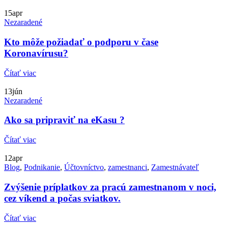
15
apr
Nezaradené
Kto môže požiadať o podporu v čase
Koronavírusu?
Čítať viac
13
jún
Nezaradené
Ako sa pripraviť na eKasu ?
Čítať viac
12
apr
Blog
,
Podnikanie
,
Účtovníctvo
,
zamestnanci
,
Zamestnávateľ
Zvýšenie príplatkov za pracú zamestnanom v noci,
cez víkend a počas sviatkov.
Čítať viac