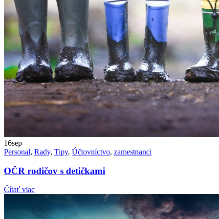
16
sep
Personal
,
Rady
,
Tipy
,
Účtovníctvo
,
zamestnanci
OČR rodičov s detičkami
Čítať viac