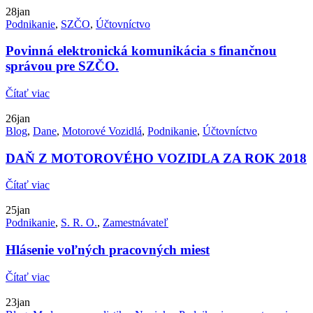
28
jan
Podnikanie
,
SZČO
,
Účtovníctvo
Povinná elektronická komunikácia s finančnou
správou pre SZČO.
Čítať viac
26
jan
Blog
,
Dane
,
Motorové Vozidlá
,
Podnikanie
,
Účtovníctvo
DAŇ Z MOTOROVÉHO VOZIDLA ZA ROK 2018
Čítať viac
25
jan
Podnikanie
,
S. R. O.
,
Zamestnávateľ
Hlásenie voľných pracovných miest
Čítať viac
23
jan