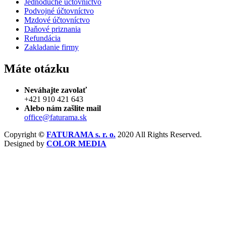
Jednoduché účtovníctvo
Podvojné účtovníctvo
Mzdové účtovníctvo
Daňové priznania
Refundácia
Zakladanie firmy
Máte otázku
Neváhajte zavolať
+421 910 421 643
Alebo nám zašlite mail
office@faturama.sk
Copyright
©
FATURAMA s. r. o.
2020 All Rights Reserved.
Designed by
COLOR MEDIA