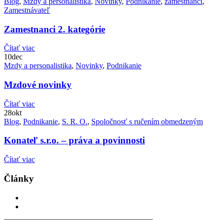
Blog
,
Mzdy a personalistika
,
Novinky
,
Podnikanie
,
zamestnanci
,
Zamestnávateľ
Zamestnanci 2. kategórie
Čítať viac
10
dec
Mzdy a personalistika
,
Novinky
,
Podnikanie
Mzdové novinky
Čítať viac
28
okt
Blog
,
Podnikanie
,
S. R. O.
,
Spoločnosť s ručením obmedzeným
Konateľ s.r.o. – práva a povinnosti
Čítať viac
Články