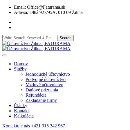
Skip
Email: Office@Faturama.sk
to
Adresa: Dlhá 927/95A, 010 09 Žilina
content
Search
Search
for:
Domov
Služby
Jednoduché účtovníctvo
Podvojné účtovníctvo
Mzdové účtovníctvo
Daňové priznania
Refundácia
Zakladanie firmy
Články
Kontakt
Kalkulácia
Kontaktuje nás
+421 915 342 967