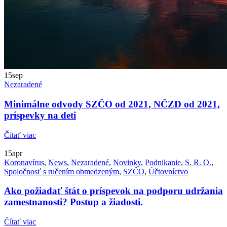
15
sep
Nezaradené
Minimálne odvody SZČO od 2021, NČZD od 2021,
príspevky na deti
Čítať viac
15
apr
Koronavírus
,
News
,
Nezaradené
,
Novinky
,
Podnikanie
,
S. R. O.
,
Spoločnosť s ručením obmedzeným
,
SZČO
,
Účtovníctvo
Ako požiadať štát o príspevok na podporu udržania
zamestnanosti? Postup a žiadosti.
Čítať viac