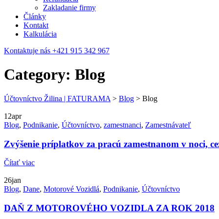
Zakladanie firmy
Články
Kontakt
Kalkulácia
Kontaktuje nás
+421 915 342 967
Category: Blog
Účtovníctvo Žilina | FATURAMA
>
Blog
>
Blog
12
apr
Blog
,
Podnikanie
,
Účtovníctvo
,
zamestnanci
,
Zamestnávateľ
Zvýšenie príplatkov za pracú zamestnanom v noci, cez
Čítať viac
26
jan
Blog
,
Dane
,
Motorové Vozidlá
,
Podnikanie
,
Účtovníctvo
DAŇ Z MOTOROVÉHO VOZIDLA ZA ROK 2018