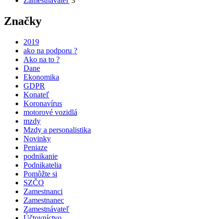
Zamestnávateľ
3
Značky
2019
ako na podporu ?
Ako na to ?
Dane
Ekonomika
GDPR
Konateľ
Koronavírus
motorové vozidlá
mzdy
Mzdy a personalistika
Novinky
Peniaze
podnikanie
Podnikatelia
Pomôžte si
SZČO
Zamestnanci
Zamestnanec
Zamestnávateľ
Účtovníctvo