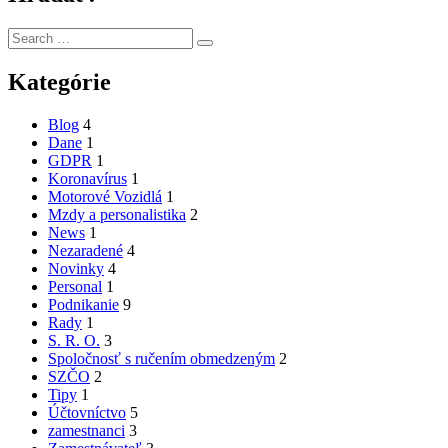
Search
Search
for:
Kategórie
Blog
4
Dane
1
GDPR
1
Koronavírus
1
Motorové Vozidlá
1
Mzdy a personalistika
2
News
1
Nezaradené
4
Novinky
4
Personal
1
Podnikanie
9
Rady
1
S. R. O.
3
Spoločnosť s ručením obmedzeným
2
SZČO
2
Tipy
1
Účtovníctvo
5
zamestnanci
3