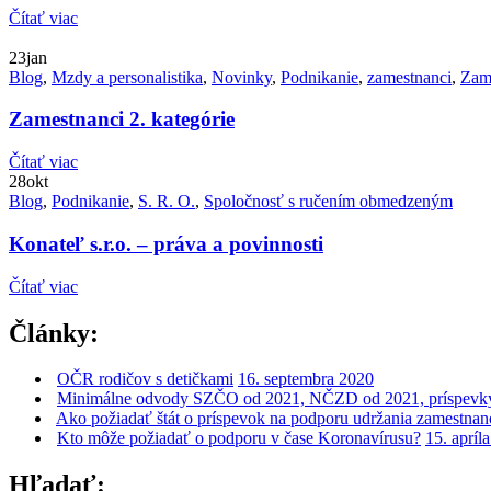
Čítať viac
23
jan
Blog
,
Mzdy a personalistika
,
Novinky
,
Podnikanie
,
zamestnanci
,
Zam
Zamestnanci 2. kategórie
Čítať viac
28
okt
Blog
,
Podnikanie
,
S. R. O.
,
Spoločnosť s ručením obmedzeným
Konateľ s.r.o. – práva a povinnosti
Čítať viac
Články:
OČR rodičov s detičkami
16. septembra 2020
Minimálne odvody SZČO od 2021, NČZD od 2021, príspevky
Ako požiadať štát o príspevok na podporu udržania zamestnanos
Kto môže požiadať o podporu v čase Koronavírusu?
15. apríl
Hľadať: