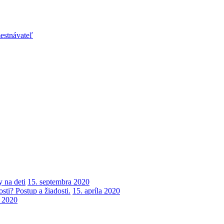
estnávateľ
 na deti
15. septembra 2020
ti? Postup a žiadosti.
15. apríla 2020
a 2020