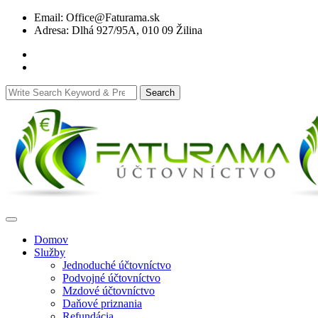
Skip
Email: Office@Faturama.sk
to
Adresa: Dlhá 927/95A, 010 09 Žilina
content
Search
Search
for:
Domov
Služby
Jednoduché účtovníctvo
Podvojné účtovníctvo
Mzdové účtovníctvo
Daňové priznania
Refundácia