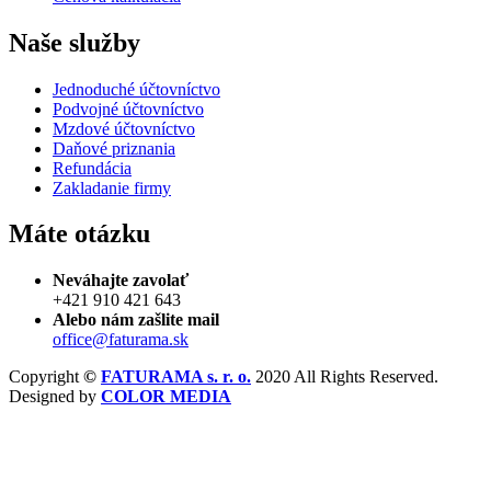
Naše služby
Jednoduché účtovníctvo
Podvojné účtovníctvo
Mzdové účtovníctvo
Daňové priznania
Refundácia
Zakladanie firmy
Máte otázku
Neváhajte zavolať
+421 910 421 643
Alebo nám zašlite mail
office@faturama.sk
Copyright
©
FATURAMA s. r. o.
2020 All Rights Reserved.
Designed by
COLOR MEDIA